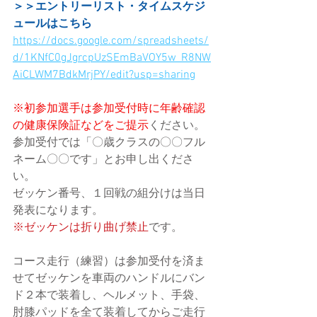
＞＞エントリーリスト・タイムスケジ
ュールはこちら
https://docs.google.com/spreadsheets/
d/1KNfC0gJgrcpUzSEmBaVOY5w_R8NW
AiCLWM7BdkMrjPY/edit?usp=sharing
※初参加選手は参加受付時に年齢確認
の健康保険証などをご提示
ください。
参加受付では「〇歳クラスの〇〇フル
ネーム〇〇です」とお申し出くださ
い。
ゼッケン番号、１回戦の組分けは当日
発表になります。
※ゼッケンは折り曲げ禁止
です。
コース走行（練習）は参加受付を済ま
せてゼッケンを車両のハンドルにバン
ド２本で装着し、ヘルメット、手袋、
肘膝パッドを全て装着してからご走行