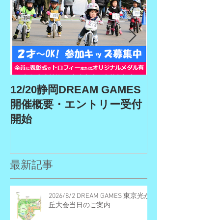
12/20静岡DREAM GAMES
9/19、9/22
開催概要・エントリー受付
ム、9/27埼玉
開始
GAMES開催
リー受付期間
最新記事
2026/8/2 DREAM GAMES 東京光が
丘大会当日のご案内