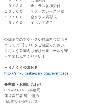
　９：００　　入場開始　
　９：３０　　全クラス参加受付
１０：００　　全クラスレース開始
１２：００　　全クラス表彰式
１３：００　　イベント終了
公園までのアクセスや駐車料金につき
ましては下記ＨＰをご確認ください。
りんくう公園内もぜひ公園ルールを守
って楽しんでください！
▼りんくう公園ＨＰ
http://rinku.osaka-park.or.jp/eventpage
◆主催・お問い合わせ
DREAM GAMES事務局
運営責任者 皆井健治
TEL 070-6459-9773