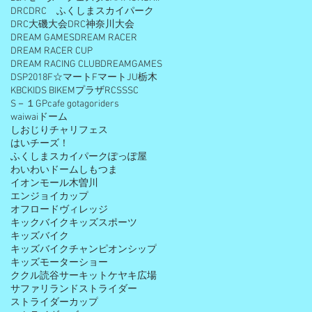
DRC
DRC ふくしまスカイパーク
DRC大磯大会
DRC神奈川大会
DREAM GAMES
DREAM RACER
DREAM RACER CUP
DREAM RACING CLUB
DREAMGAMES
DSP2018
F☆マート
Fマート
JU栃木
KBC
KIDS BIKE
Mプラザ
RCS
SSC
S－１GP
cafe gota
goriders
waiwaiドーム
しおじりチャリフェス
はいチーズ！
ふくしまスカイパーク
ぽっぽ屋
わいわいドームしもつま
イオンモール木曽川
エンジョイカップ
オフロードヴィレッジ
キックバイク
キッズスポーツ
キッズバイク
キッズバイクチャンピオンシップ
キッズモーターショー
ククル読谷サーキット
ケヤキ広場
サファリランド
ストライダー
ストライダーカップ