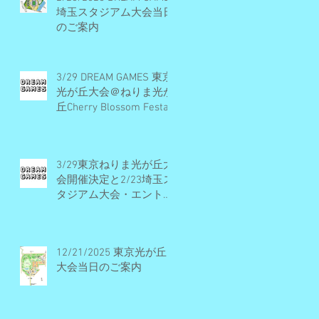
埼玉スタジアム大会当日
のご案内
3/29 DREAM GAMES 東京
光が丘大会＠ねりま光が
丘Cherry Blossom Festa
2026 開催概要とエント
リー受付期間
3/29東京ねりま光が丘大
会開催決定と2/23埼玉ス
タジアム大会・エントリ
ー受付早期締切予定のお
知らせ
12/21/2025 東京光が丘
大会当日のご案内