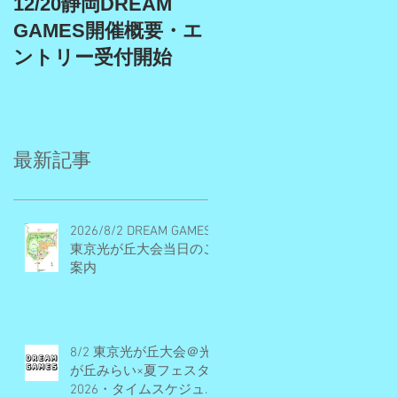
12/20静岡DREAM
9/19、9/22埼玉スタ
GAMES開催概要・エ
アム、9/27埼玉川越
ントリー受付開始
DREAM GAMES開催
概要・エントリー受
付期間
最新記事
2026/8/2 DREAM GAMES
東京光が丘大会当日のご
案内
8/2 東京光が丘大会＠光
が丘みらい×夏フェスタ
2026・タイムスケジュー