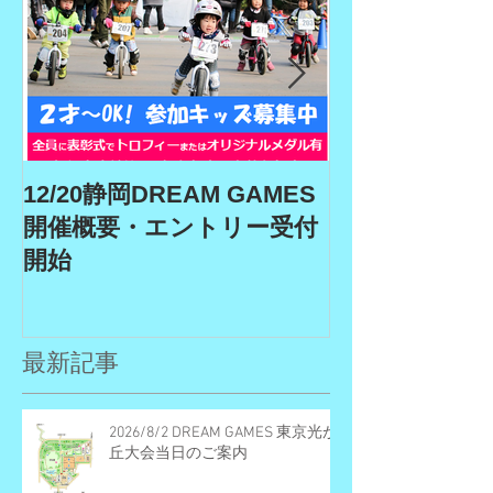
12/20静岡DREAM GAMES
9/19、9/22
開催概要・エントリー受付
ム、9/27埼玉
開始
GAMES開催
リー受付期間
最新記事
2026/8/2 DREAM GAMES 東京光が
丘大会当日のご案内