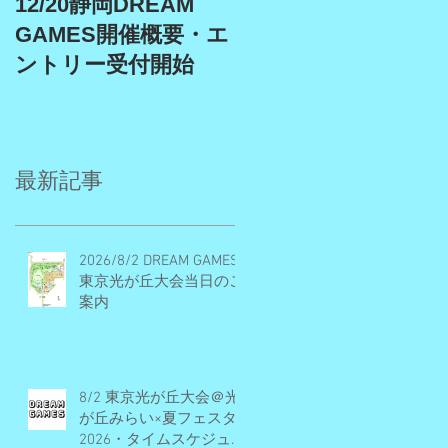
12/20静岡DREAM
9/19、9/22埼玉スタ
GAMES開催概要・エ
アム、9/27埼玉川越
ントリー受付開始
DREAM GAMES開催
概要・エントリー受
付期間
最新記事
2026/8/2 DREAM GAMES
東京光が丘大会当日のご
案内
8/2 東京光が丘大会＠光
が丘みらい×夏フェスタ
2026・タイムスケジュー