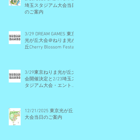
埼玉スタジアム大会当日
のご案内
3/29 DREAM GAMES 東京
光が丘大会＠ねりま光が
丘Cherry Blossom Festa
2026 開催概要とエント
リー受付期間
3/29東京ねりま光が丘大
会開催決定と2/23埼玉ス
タジアム大会・エントリ
ー受付早期締切予定のお
知らせ
12/21/2025 東京光が丘
大会当日のご案内