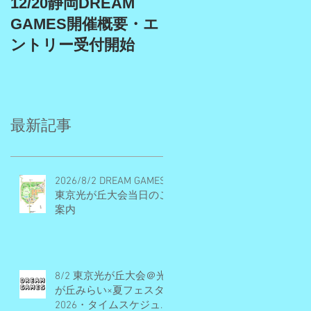
12/20静岡DREAM
9/19、9/22埼玉スタ
GAMES開催概要・エ
アム、9/27埼玉川越
ントリー受付開始
DREAM GAMES開催
概要・エントリー受
付期間
最新記事
2026/8/2 DREAM GAMES
東京光が丘大会当日のご
案内
8/2 東京光が丘大会＠光
が丘みらい×夏フェスタ
2026・タイムスケジュー