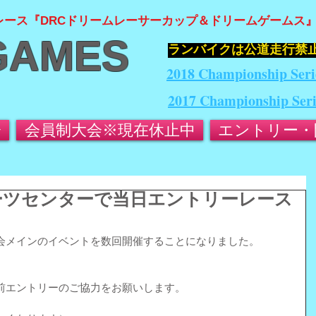
レース『DRCドリームレーサーカップ＆ドリームゲームス
GAMES
​ランバイクは公道走行禁
2018 Championship Seri
2017 Championship Ser
会
会員制大会※現在休止中
エントリー・
玉スポーツセンターで当日エントリーレース
会メインのイベントを数回開催することになりました。
前エントリーのご協力をお願いします。