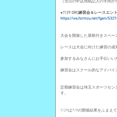
（当日の申込用紙記入の手間が
●7/29 DRC練習会＆レースエ
https://ws.formzu.net/fgen/S32
大会を開催した屋根付きスペー
レースは大会に向けた練習の成
参加するみなさんにお手伝いい
練習会はスクール的なアドバイ
定期練習会は埼玉スポーツセン
す。
7/29は7/9の開催結果をふ