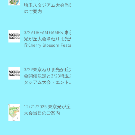
埼玉スタジアム大会当日
のご案内
3/29 DREAM GAMES 東京
光が丘大会＠ねりま光が
丘Cherry Blossom Festa
2026 開催概要とエント
リー受付期間
3/29東京ねりま光が丘大
会開催決定と2/23埼玉ス
タジアム大会・エントリ
ー受付早期締切予定のお
知らせ
12/21/2025 東京光が丘
大会当日のご案内