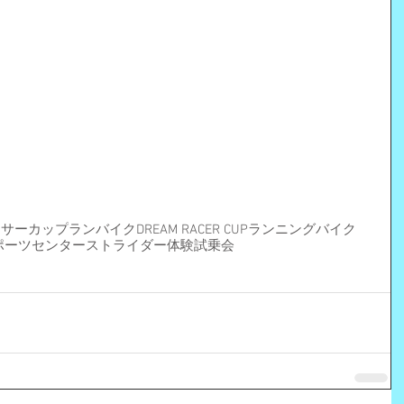
ーサーカップ
ランバイク
DREAM RACER CUP
ランニングバイク
ポーツセンター
ストライダー体験試乗会