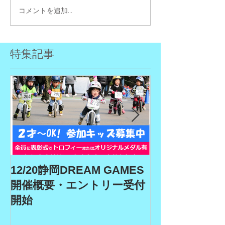
コメントを追加…
特集記事
12/20静岡DREAM GAMES
9/19、9/22
開催概要・エントリー受付
ム、9/27埼玉
開始
GAMES開催
リー受付期間