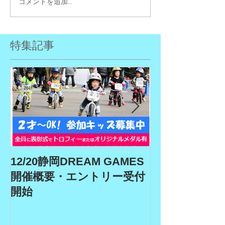
コメントを追加…
特集記事
12/20静岡DREAM GAMES
9/19、9/22
開催概要・エントリー受付
ム、9/27埼玉
開始
GAMES開催
リー受付期間