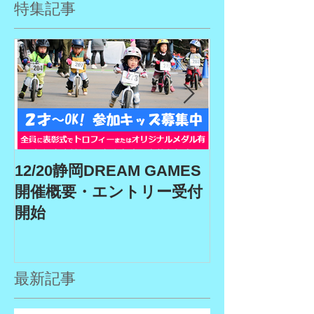
特集記事
12/20静岡DREAM GAMES
9/19、9/22
開催概要・エントリー受付
ム、9/27埼玉
開始
GAMES開催
リー受付期間
最新記事