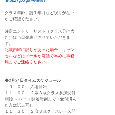
https://goo.gl/HGhM61
クラス年齢、誕生年月など誤りがない
かご確認ください。
確定エントリーリスト（クラス分け含
む）は当日発表とさせていただきま
す。
記載内容に誤りがあった場合、キャン
セルなどはメールか電話で早めに事務
局までご連絡ください。
◆2月24日タイムスケジュール
　９：００ 　入場開始 
１１：００ 　２歳３歳クラス参加受付
開始 → レース開始時刻まで（受付済ん
だ方は試走可） 
１１：３０ 　２歳３歳クラスレース開