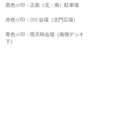
黒色☆印：正面（北・南）駐車場
赤色☆印：DRC会場（北門広場）
青色☆印：雨天時会場（南側デッキ
下）