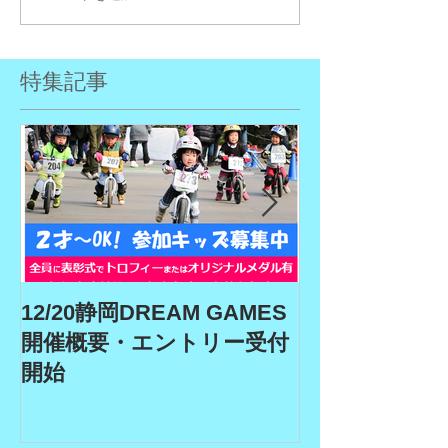
特集記事
12/20静岡DREAM GAMES
9/19、9/22
開催概要・エントリー受付
ム、9/27埼玉
開始
GAMES開催
リー受付期間