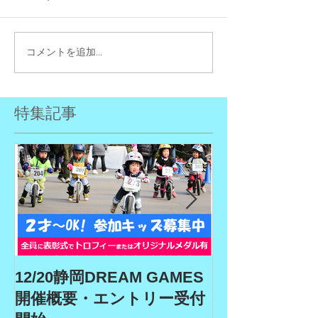
コメントを追加…
特集記事
12/20静岡DREAM GAMES
9/19、9/22
開催概要・エントリー受付
ム、9/27埼玉