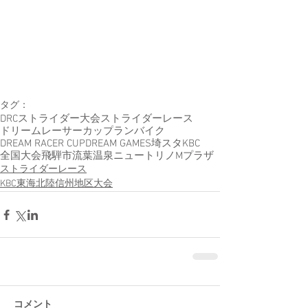
タグ：
DRC
ストライダー大会
ストライダーレース
ドリームレーサーカップ
ランバイク
DREAM RACER CUP
DREAM GAMES
埼スタ
KBC
全国大会
飛騨市
流葉温泉
ニュートリノ
Mプラザ
ストライダーレース
KBC東海北陸信州地区大会
コメント