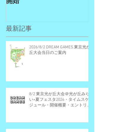
開始
GAMES開催
リー受付期間
最新記事
2026/8/2 DREAM GAMES 東京光が
丘大会当日のご案内
8/2 東京光が丘大会＠光が丘みら
い×夏フェスタ2026・タイムスケ
ジュール・開催概要・エントリー
受付終了