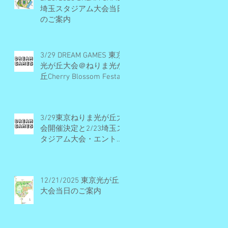
埼玉スタジアム大会当日
のご案内
3/29 DREAM GAMES 東京
光が丘大会＠ねりま光が
丘Cherry Blossom Festa
2026 開催概要とエント
リー受付期間
3/29東京ねりま光が丘大
会開催決定と2/23埼玉ス
タジアム大会・エントリ
ー受付早期締切予定のお
知らせ
12/21/2025 東京光が丘
大会当日のご案内