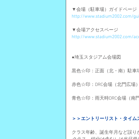
▼会場（駐車場）ガイドページ
http://www.stadium2002.com/gu
▼会場アクセスページ
http://www.stadium2002.com/ac
●埼玉スタジアム会場図
黒色☆印：正面（北・南）駐車
赤色☆印：DRC会場（北門広場
青色☆印：雨天時DRC会場（南
＞＞エントリーリスト・タイム
クラス年齢、誕生年月など誤り