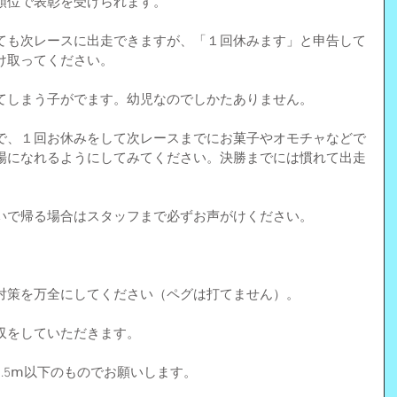
順位で表彰を受けられます。
ても次レースに出走できますが、「１回休みます」と申告して
け取ってください。
てしまう子がでます。幼児なのでしかたありません。
で、１回お休みをして次レースまでにお菓子やオモチャなどで
場になれるようにしてみてください。決勝までには慣れて出走
。
いで帰る場合はスタッフまで必ずお声がけください。
対策を万全にしてください（ペグは打てません）。
収をしていただきます。
.5ⅿ以下のものでお願いします。