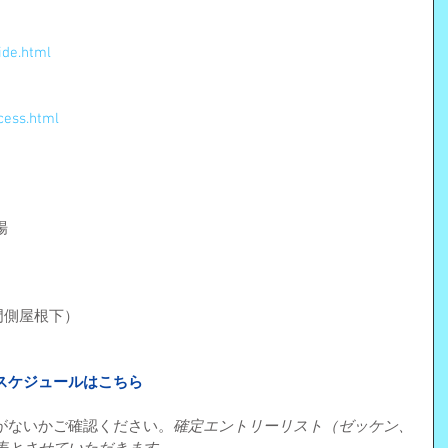
ide.html
cess.html
場
）
門側屋根下）
スケジュールはこちら
がないかご確認ください。
確定エントリーリスト（ゼッケン、