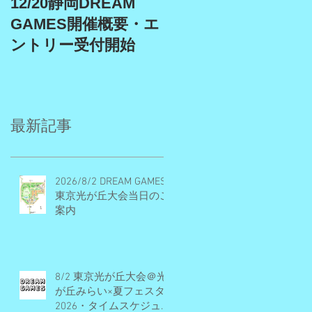
12/20静岡DREAM
9/19、9/22埼玉スタ
GAMES開催概要・エ
アム、9/27埼玉川越
ントリー受付開始
DREAM GAMES開催
概要・エントリー受
付期間
最新記事
2026/8/2 DREAM GAMES
東京光が丘大会当日のご
案内
8/2 東京光が丘大会＠光
が丘みらい×夏フェスタ
2026・タイムスケジュー