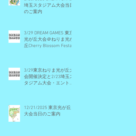
埼玉スタジアム大会当日
のご案内
3/29 DREAM GAMES 東京
光が丘大会＠ねりま光が
丘Cherry Blossom Festa
2026 開催概要とエント
リー受付期間
3/29東京ねりま光が丘大
会開催決定と2/23埼玉ス
タジアム大会・エントリ
ー受付早期締切予定のお
知らせ
12/21/2025 東京光が丘
大会当日のご案内