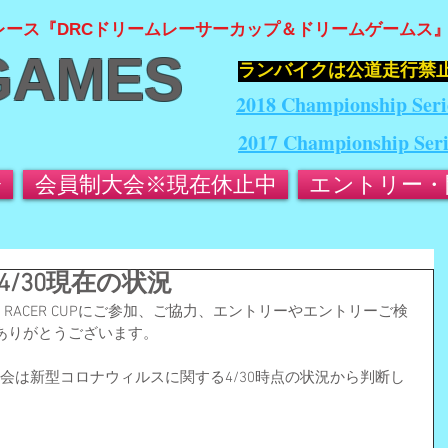
レース『DRCドリームレーサーカップ＆ドリームゲームス
GAMES
​ランバイクは公道走行禁
2018 Championship Seri
2017 Championship Ser
会
会員制大会※現在休止中
エントリー・
/30現在の状況
EAM RACER CUPにご参加、ご協力、エントリーやエントリーご検
ありがとうございます。
）大会は新型コロナウィルスに関する4/30時点の状況から判断し