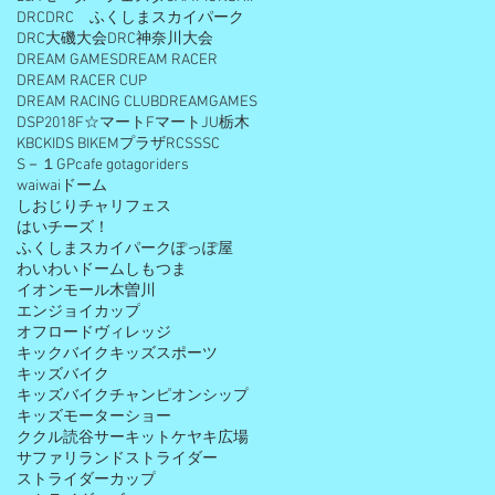
DRC
DRC ふくしまスカイパーク
DRC大磯大会
DRC神奈川大会
DREAM GAMES
DREAM RACER
DREAM RACER CUP
DREAM RACING CLUB
DREAMGAMES
DSP2018
F☆マート
Fマート
JU栃木
KBC
KIDS BIKE
Mプラザ
RCS
SSC
S－１GP
cafe gota
goriders
waiwaiドーム
しおじりチャリフェス
はいチーズ！
ふくしまスカイパーク
ぽっぽ屋
わいわいドームしもつま
イオンモール木曽川
エンジョイカップ
オフロードヴィレッジ
キックバイク
キッズスポーツ
キッズバイク
キッズバイクチャンピオンシップ
キッズモーターショー
ククル読谷サーキット
ケヤキ広場
サファリランド
ストライダー
ストライダーカップ