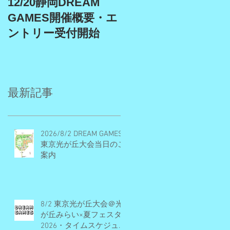
12/20静岡DREAM
9/19、9/22埼玉スタ
GAMES開催概要・エ
アム、9/27埼玉川越
ントリー受付開始
DREAM GAMES開催
概要・エントリー受
付期間
最新記事
2026/8/2 DREAM GAMES
東京光が丘大会当日のご
案内
8/2 東京光が丘大会＠光
が丘みらい×夏フェスタ
2026・タイムスケジュー