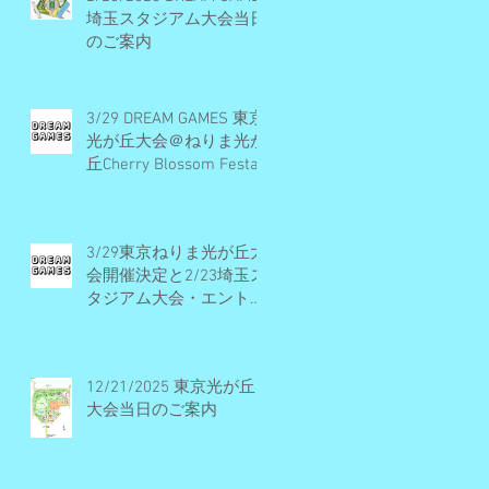
埼玉スタジアム大会当日
のご案内
3/29 DREAM GAMES 東京
光が丘大会＠ねりま光が
丘Cherry Blossom Festa
2026 開催概要とエント
リー受付期間
3/29東京ねりま光が丘大
会開催決定と2/23埼玉ス
タジアム大会・エントリ
ー受付早期締切予定のお
知らせ
12/21/2025 東京光が丘
大会当日のご案内