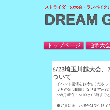
ストライダーの大会・ランバイク
DREAM 
トップページ
通常大
6/28埼玉川越大会、
ついて
イベント開催をお待ちくださっ
３月の延期開催となります6/28
6/8(月)正午～6/10(水)13
※定員に達した場合は受付終了