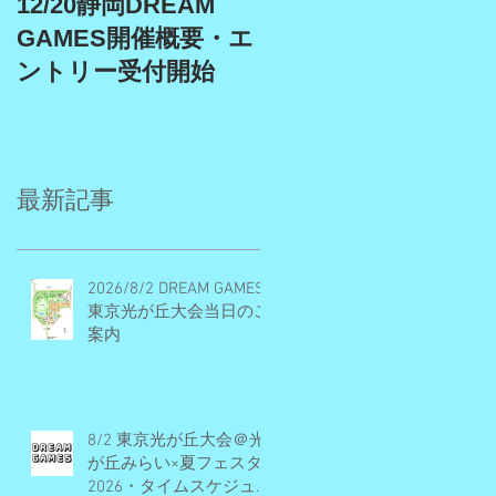
12/20静岡DREAM
9/19、9/22埼玉スタ
GAMES開催概要・エ
アム、9/27埼玉川越
ントリー受付開始
DREAM GAMES開催
概要・エントリー受
付期間
最新記事
2026/8/2 DREAM GAMES
東京光が丘大会当日のご
案内
8/2 東京光が丘大会＠光
が丘みらい×夏フェスタ
2026・タイムスケジュー