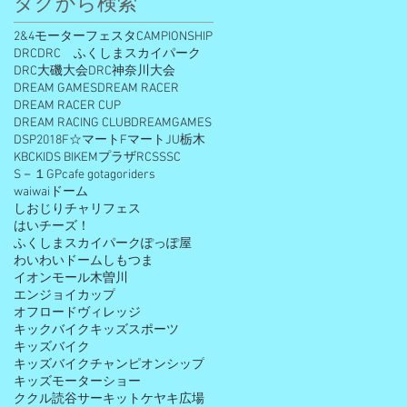
タグから検索
2&4モーターフェスタ
CAMPIONSHIP
DRC
DRC ふくしまスカイパーク
DRC大磯大会
DRC神奈川大会
DREAM GAMES
DREAM RACER
DREAM RACER CUP
DREAM RACING CLUB
DREAMGAMES
DSP2018
F☆マート
Fマート
JU栃木
KBC
KIDS BIKE
Mプラザ
RCS
SSC
S－１GP
cafe gota
goriders
waiwaiドーム
しおじりチャリフェス
はいチーズ！
ふくしまスカイパーク
ぽっぽ屋
わいわいドームしもつま
イオンモール木曽川
エンジョイカップ
オフロードヴィレッジ
キックバイク
キッズスポーツ
キッズバイク
キッズバイクチャンピオンシップ
キッズモーターショー
ククル読谷サーキット
ケヤキ広場