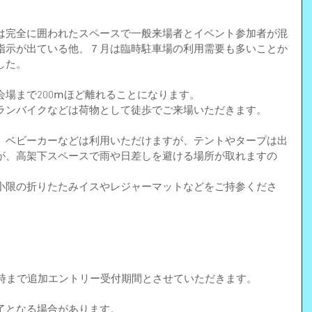
は完全に囲われたスペースで一般来場者とイベント参加者が混
指示が出ている他、７月は臨時駐車場の利用需要も多いことか
した。
場まで200ⅿほど離れることになります。
ランバイクなどは荷物として徒歩でご来場いただきます。
、ベビーカーなどは利用いただけますが、テントやタープは出
が、高架下スペースで雨や日差しを避ける場所が取れますの
。
小限の折りたたみイスやレジャーマットなどをご持参くださ
午～20時まで追加エントリー受付期間とさせていただきます。
了となる場合があります。