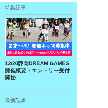
特集記事
12/20静岡DREAM GAMES
9/19、9/22
開催概要・エントリー受付
ム、9/27埼玉
開始
GAMES開催
リー受付期間
最新記事