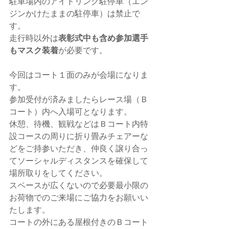
駐車場内のアイドリング駐停車（エン
ジンかけたままの駐停車）は禁止
で
す。
走行時以外は
表彰式中も含め参加選手
もマスク装着
が必要です。
今回はコート１面のみが会場になりま
す。
参加受付が済みましたらレース場（Ｂ
コート）内へ入場可となります。
休憩、待機、観戦などはＢコート内特
設コースの周りに折り畳みチェアーな
どをご持参いただき、仲良く譲り合っ
てソーシャルディスタンスを確保して
場所取りをしてください。
スペースが広くないので必要最小限の
お荷物でのご来場にご協力をお願いい
たします。
コートの外にある屋根付きのＢコート