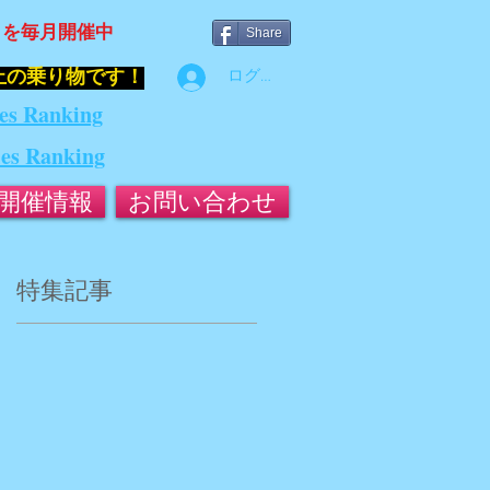
』を毎月開催中
Share
止の乗り物です！
ログイン
es Ranking
ies Ranking
開催情報
お問い合わせ
特集記事
3
須
年
ム