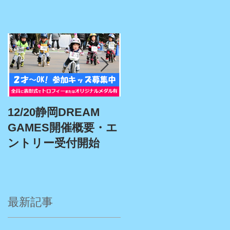
験
12/20静岡DREAM
9/19、9/22埼玉スタ
GAMES開催概要・エ
アム、9/27埼玉川越
ントリー受付開始
DREAM GAMES開催
概要・エントリー受
付期間
最新記事