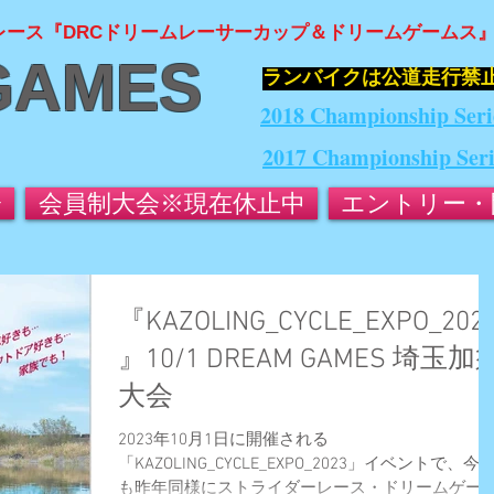
レース『DRCドリームレーサーカップ＆ドリームゲームス
GAMES
​ランバイクは公道走行禁
2018 Championship Seri
2017 Championship Ser
会
会員制大会※現在休止中
エントリー・
『KAZOLING_CYCLE_EXPO_202
』10/1 DREAM GAMES 埼玉加
大会
2023年10月1日に開催される
「KAZOLING_CYCLE_EXPO_2023」イベントで、今
も昨年同様にストライダーレース・ドリームゲー