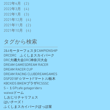
2022年4月
（2）
2件の記事
2022年3月
（4）
4件の記事
2022年1月
（3）
3件の記事
2021年12月
（4）
4件の記事
2021年11月
（2）
2件の記事
2021年10月
（4）
4件の記事
タグから検索
2&4モーターフェスタ
CAMPIONSHIP
DRC
DRC ふくしまスカイパーク
DRC大磯大会
DRC神奈川大会
DREAM GAMES
DREAM RACER
DREAM RACER CUP
DREAM RACING CLUB
DREAMGAMES
DSP2018
F☆マート
Fマート
JU栃木
KBC
KIDS BIKE
Mプラザ
RCS
SSC
S－１GP
cafe gota
goriders
waiwaiドーム
しおじりチャリフェス
はいチーズ！
ふくしまスカイパーク
ぽっぽ屋