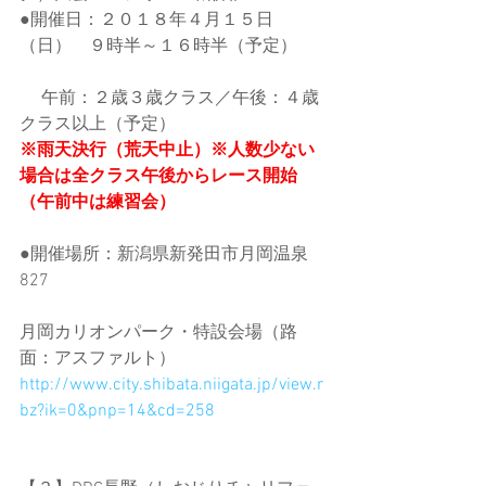
●開催日：２０１８年４月１５日
（日）　９時半～１６時半（予定）
　 午前：２歳３歳クラス／午後：４歳
クラス以上（予定）
※雨天決行（荒天中止）※人数少ない
場合は全クラス午後からレース開始
（午前中は練習会）
●開催場所：新潟県新発田市月岡温泉
827
月岡カリオンパーク・特設会場（路
面：アスファルト）
http://www.city.shibata.niigata.jp/view.r
bz?ik=0&pnp=14&cd=258