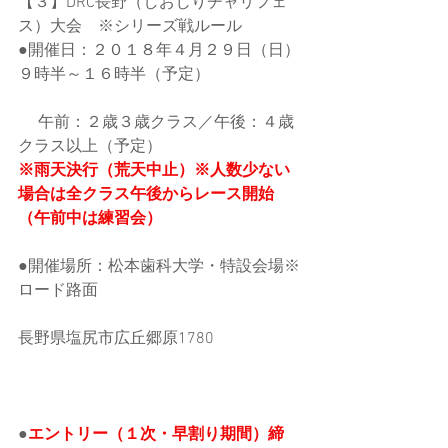
【３】DRC長野（しおじりチャリフェ
ス）大会　※シリーズ戦ルール
●開催日：２０１８年４月２９日（日）
９時半～１６時半（予定）
　 午前：２歳３歳クラス／午後：４歳
クラス以上（予定）
※雨天決行（荒天中止）※人数少ない
場合は全クラス午後からレース開始
（午前中は練習会）
●開催場所：松本歯科大学・特設会場※
ロード路面
長野県塩尻市広丘郷原1780
●
エントリー（１次・早割り期間）締