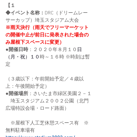
【１
◆イベント名称：
DRC（ドリームレー
サーカップ）埼玉スタジアム大会
※雨天決行（雨天でフリーマーケット
の開催中止が前日に発表された場合の
み屋根下スペースに変更）
●開催日時
：２０２０年８月１０
日
（月・祝）１０
時～１６時 ※時刻は暫
定
（３歳以下：午前開始予定／４歳以
上：午後開始予定）
●開催場所
：さいたま市緑区美園２－１
　埼玉スタジアム２００２公園（北門
広場特設会場・ロード路面）
　※屋根下人工芝休憩スペース有　※
無料駐車場有