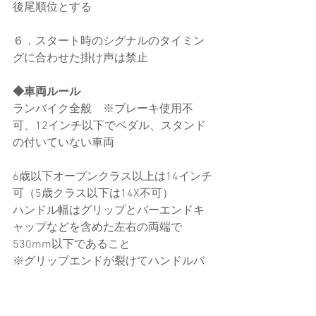
後尾順位とする
６．スタート時のシグナルのタイミン
グに合わせた掛け声は禁止
◆車両ルール
ランバイク全般　※ブレーキ使用不
可、12インチ以下でペダル、スタンド
の付いていない車両
6歳以下オープンクラス以上は14インチ
可（5歳クラス以下は14X不可）
ハンドル幅はグリップとバーエンドキ
ャップなどを含めた左右の両端で
530mm以下であること
※グリップエンドが裂けてハンドルバ
ーエンドの金属部分が剥き出しの車両
は参加不可