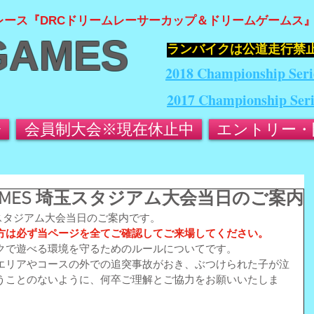
レース『DRCドリームレーサーカップ＆ドリームゲームス
GAMES
​ランバイクは公道走行禁
2018 Championship Seri
2017 Championship Ser
会
会員制大会※現在休止中
エントリー・
AM GAMES 埼玉スタジアム大会当日のご案内
ES  埼玉スタジアム大会当日のご案内です。
方は必ず当ページを全てご確認してご来場してください。
クで遊べる環境を守るためのルールについてです。
エリアやコースの外での追突事故がおき、ぶつけられた子が泣
うことのないように、何卒ご理解とご協力をお願いいたしま