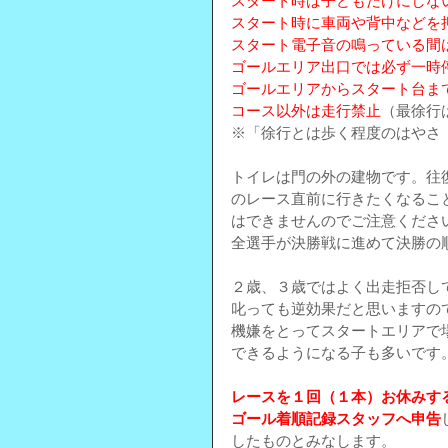
スタート時は子どもだけにしな
スタート時に車両や背中などを
スタート電子音の鳴っている間
ゴールエリア出口では必ず一時
ゴールエリアからスタート台ま
コース以外は走行禁止
（最徐行
※「徐行とは歩く程度のはやさ
トイレは門の外の建物です。往
のレース直前に行きたくなるこ
はできませんのでご注意くださ
全選手が決勝戦に進めて決勝の
２歳、３歳ではよく出走拒否し
叱っても逆効果だと思いますの
機嫌をとってスタートエリアで
できるようになる子も多いです
レースを１回（１本）お休みす
ゴール着順記録スタッフへ申告
したものとみなします。