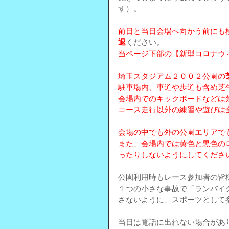
す）。
前日と当日会場へ向かう前にも
退
ください。
当ページ下部の【新型コロナウ
埼玉スタジアム２００２公園の
駐車場内、車道や歩道も含め芝
会場内でのキックボードなどは
コース走行以外の練習や遊びは
会場の中でも外の公園エリアで
また、会場内では黄色と黒色の
ったりしないようにしてくださ
公園利用時もレース参加者の皆
１つの小さな事故で「ランバイ
さないように、スポーツとして
当日は電話に出れない場合があ