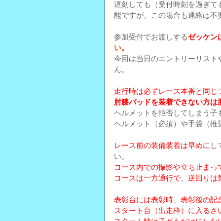
遅刻しても（受付時刻を過ぎて
能ですが、この場合も連絡は不
参加受付でお渡しする
ゼッケン
い。
今回は当日のエントリーリスト
ん。
走行時は必ずレース本番と同じ
肘膝パッドを装着できない方は
ヘルメットを拒否してしまう子
ヘルメット（必須）や手袋（推
レース前の装備装着は早めに
し
い。
コース内での撮影や立ち止まっ
コースは一方通行で、逆回りは
表彰台には表彰時、表彰後の記
スタート台（出走枠）に入るさ