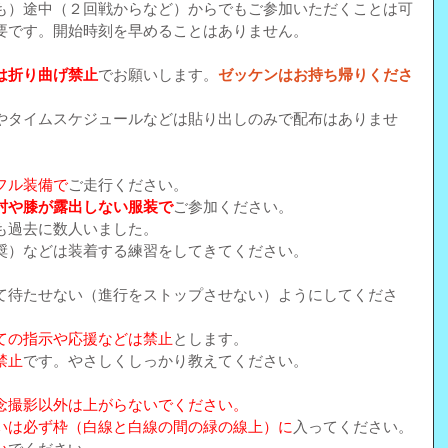
も）途中（２回戦からなど）からでもご参加いただくことは可
要です。開始時刻を早めることはありません。
は折り曲げ禁止
でお願いします。
ゼッケンはお持ち帰りくださ
やタイムスケジュールなどは貼り出しのみで配布はありませ
フル装備で
ご走行ください。
肘や膝が露出しない服装で
ご参加ください。
も過去に数人いました。
奨）などは装着する練習をしてきてください。
て待たせない（進行をストップさせない）ようにしてくださ
ての指示や応援などは禁止
とします。
禁止
です。やさしくしっかり教えてください。
念撮影以外は上がらないでください。
いは必ず枠（白線と白線の間の緑の線上）に
入ってください。