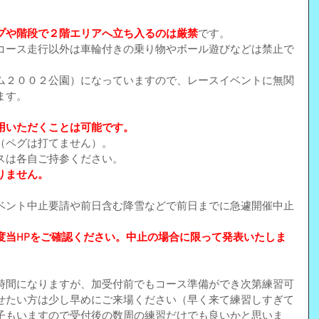
プや階段で２階エリアへ立ち入るのは厳禁
です。
コース走行以外は車輪付きの乗り物やボール遊びなどは禁止で
ム２００２公園）になっていますので、レースイベントに無関
ます。
用いただくことは可能です。
（ペグは打てません）。
スは各自ご持参ください。
りません。
ベント中止要請や前日含む降雪などで前日までに急遽開催中止
度当HPをご確認ください。中止の場合に限って発表いたしま
時間になりますが、加受付前でもコース準備ができ次第練習可
せたい方は少し早めにご来場ください（早く来て練習しすぎて
子もいますので受付後の数周の練習だけでも良いかと思いま