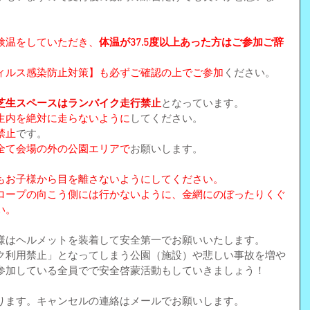
検温をしていただき、
体温が37.5度以上あった方はご参加ご辞
ィルス感染防止対策】も必ずご確認の上でご参加
ください。
芝生スペースはランバイク走行禁止
となっています。
生内を絶対に走らないように
してください。
禁止
です。
全て会場の外の公園エリアで
お願いします。
もお子様から目を離さないようにしてください。
ロープの向こう側には行かないように、金網にのぼったりくぐ
い。
様はヘルメットを装着して安全第一でお願いいたします。
ク利用禁止」となってしまう公園（施設）や悲しい事故を増や
参加している全員でで安全啓蒙活動もしていきましょう！
ります。キャンセルの連絡はメールでお願いします。