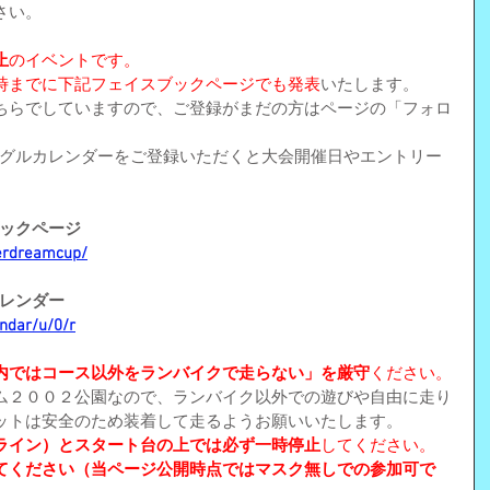
さい。
止
のイベントです。
時までに下記フェイスブックページでも発表
いたします。
ちらでしていますので、ご登録がまだの方はページの「フォロ
。
式グーグルカレンダーをご登録いただくと大会開催日やエントリー
スブックページ
derdreamcup/
カレンダー
endar/u/0/r
内ではコース以外をランバイクで走らない」を厳守
ください。
ム２００２公園なので、ランバイク以外での遊びや自由に走り
ットは安全のため装着して走るようお願いいたします。
ライン）とスタート台の上では必ず一時停止
してください。
てください（当ページ公開時点ではマスク無しでの参加可で