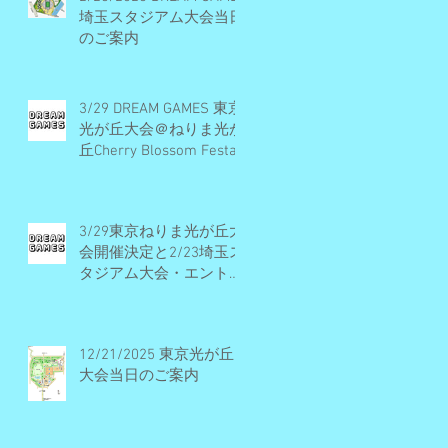
埼玉スタジアム大会当日
のご案内
3/29 DREAM GAMES 東京
光が丘大会＠ねりま光が
丘Cherry Blossom Festa
2026 開催概要とエント
リー受付期間
3/29東京ねりま光が丘大
会開催決定と2/23埼玉ス
タジアム大会・エントリ
ー受付早期締切予定のお
知らせ
12/21/2025 東京光が丘
大会当日のご案内