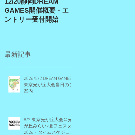
12/20静岡DREAM
9/19、9/22埼玉スタ
GAMES開催概要・エ
アム、9/27埼玉川越
ントリー受付開始
DREAM GAMES開催
概要・エントリー受
付期間
最新記事
2026/8/2 DREAM GAMES
東京光が丘大会当日のご
案内
8/2 東京光が丘大会＠光
が丘みらい×夏フェスタ
2026・タイムスケジュー