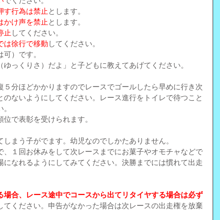
い
でください。
押す行為は禁止
とします。
はかけ声を禁止
とします。
停止
してください。
では徐行で移動
してください。
は可）です。
（ゆっくりさ）だよ」と子どもに教えてあげてください。
復５分ほどかかりますのでレースでゴールしたら早めに行き次
とのないようにしてください。レース進行をトイレで待つこと
い。
順位で表彰を受けられます。
てしまう子がでます。幼児なのでしかたありません。
で、１回お休みをして次レースまでにお菓子やオモチャなどで
場になれるようにしてみてください。決勝までには慣れて出走
。
る場合、レース途中でコースから出てリタイヤする場合は必ず
してください。申告がなかった場合は次レースの出走権を放棄