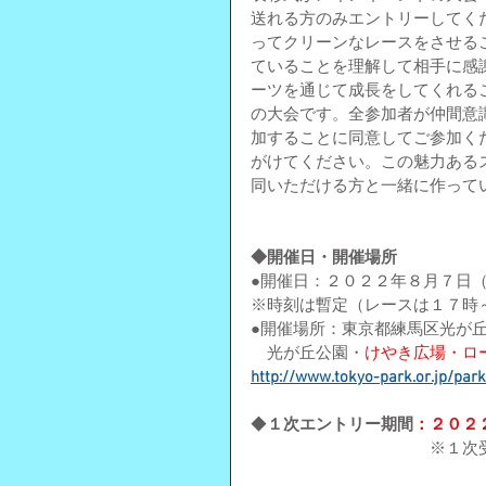
送れる方のみエントリーしてく
ってクリーンなレースをさせる
ていることを理解して相手に感
ーツを通じて成長をしてくれる
の大会です。全参加者が仲間意
加することに同意してご参加く
がけてください。この魅力ある
同いただける方と一緒に作って
◆開催日・開催場所
●開催日：２０２２年８月
７日
※時刻は暫定（レースは１７時
●開催場所：東京都練馬区光が
　光が丘公園・
けやき広場・ロ
http://www.tokyo-park.or.jp/par
◆
１次エントリー期間
：２０２
※１次