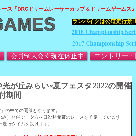
レース『DRCドリームレーサーカップ＆ドリームゲームス
GAMES
​ランバイクは公道走行禁
2018 Championship Seri
2017 Championship Ser
会
会員制大会※現在休止中
エントリー・
会＠光が丘みらい×夏フェスタ2022の開催
付期間
22』の中での開催となります。
（日曜日のみ）開催で、夕方～日没時間帯のレースを予定しています。
ー走行タイムを設けます。