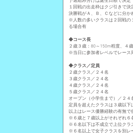
予選組み分けは誕生日順で決定
１回戦の出走枠はクジ引きで決
決勝戦がＡ、Ｂ、Ｃなどに分か
※人数の多いクラスは２回戦の
る場合有
◆コース長
２歳３歳：80～150m程度、４歳
※当日に参加者レベルでレース
◆クラス／定員
２歳クラス／２４名
３歳クラス／２４名
４歳クラス／２４名
５歳クラス／２４名
オープン（小学生まで）／２４
定員を超えたクラスは３歳以下
以上はレース優勝経験の有無で
※６歳と７歳以上がそれぞれ６
※６名以下は不成立で上位クラ
※６名以上で女子クラスを別レ