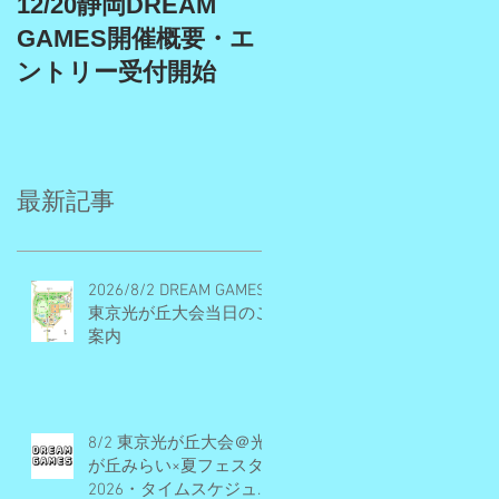
12/20静岡DREAM
9/19、9/22埼玉スタ
GAMES開催概要・エ
アム、9/27埼玉川越
ントリー受付開始
DREAM GAMES開催
概要・エントリー受
付期間
最新記事
2026/8/2 DREAM GAMES
東京光が丘大会当日のご
案内
8/2 東京光が丘大会＠光
が丘みらい×夏フェスタ
2026・タイムスケジュー