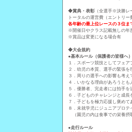
◆賞典・表彰
（全選手※決勝レ
トータルの運営費（エントリー
各年齢の最上位レースの３位ま
※開催日やクラス記載無しの年
※賞品は変更になる場合有
◆大会規約
●
基本ルール（保護者の皆様へ
１．スポーツ競技としてフェア
２．幼児の本質、選手の緊張を
３．周りの選手への影響も考え
４．いかなる理由があろうとも
５．優勝者、完走者には拍手を
６．子どものチャレンジと成長
７．子どもを極力応援し褒めて
８．未就学児にジュニアプロテ
　（園児の内は食事での栄養摂
●走行ルール