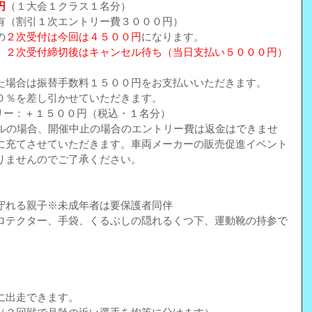
円
（１大会１クラス１名分）
有（割引１次エントリー費３０００円）
の
２次受付は今回は４５００円
になり
ます。
、２次受付締切後はキャンセル待ち（当日支払い５０００円）
た場合は振替手数料１５００円をお支払いいただきます。
０％を差し引かせていただきます。 
リー：＋１５００円（税込・１名分） 
セルの場合、開催中止の場合のエントリー費は返金はできませ
に充てさせていただきます。車両メーカーの販売促進イベント
ませんのでご了承ください。  
守れる親子※未成年者は要保護者同伴
ロテクター、手袋、くるぶしの隠れるくつ下、運動靴の持参で
に出走できます。