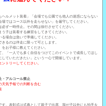
もヘルメット装着」「会場でも公園でも他人の迷惑にならない
会場ではコース以外を走らせない」を厳守してください。
は必ず一時停止。その間は徐行させてください。
まう子は装着する練習をしてきてください。
いる場合は急いで準備してください。
できるのは伴走に限って可とします。
）をお子様に教えてください。
て、「一人でも多く自信をつけてこのイベントで成長してほし
にしていただきたい」という一心で開催しています。
エントリーしてください。
止・アルコール禁止
の天気予報での判断を含む
策
です。表彰式は式典として親子で出席、我が子以外にも拍手を