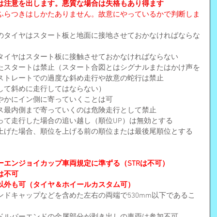
は注意を出します。悪質な場合は失格もあり得ます
ふらつきはしかたありません。故意にやっているかで判断しま
のタイヤはスタート板と地面に接地させておかなければならな
タイヤはスタート板に接触させておかなければならない
たスタートは禁止（スタート合図とはシグナルまたはかけ声を
ストレートでの過度な斜め走行や故意の蛇行は禁止
して斜めに走行してはならない）
やかにイン側に寄っていくことは可
ス最内側まで寄っていくのは危険走行として禁止
って走行した場合の追い越し（順位UP）は無効とする
上げた場合、順位を上げる前の順位または最後尾順位とする
ーエンジョイカップ車両規定に準ずる（STRは不可）
は不可
以外も可（タイヤ＆ホイールカスタム可）
ドキャップなどを含めた左右の両端で530mm以下であるこ