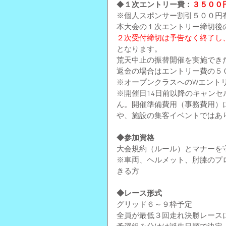
◆
１次エントリー費：
３５００
※個人スポンサー割引５００円
本大会の１次エントリー締切後
２次受付締切は予告なく終了し
となります。
荒天中止の振替開催を実施でき
返金の場合はエントリー費の５
※オープンクラスへのWエント
※開催日14日前以降のキャン
ん。開催準備費用（事務費用）
や、施設の集客イベントではあり
◆参加資格
大会規約（ルール）とマナーを
※車両、ヘルメット、肘膝のプ
きる方
◆レース形式
グリッド６～９枠予定
全員が最低３回走れ決勝レース