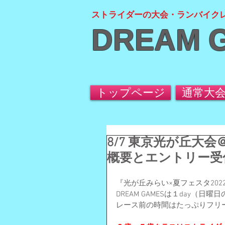
ストライダーの大会・ランバイク
DREAM 
トップページ
通常大
8/7 東京光が丘大
概要とエントリー受
『光が丘みらい×夏フェスタ20
DREAM GAMESは１day
レース前の時間はたっぷりフリ