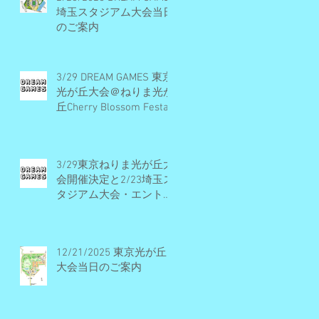
埼玉スタジアム大会当日
のご案内
3/29 DREAM GAMES 東京
光が丘大会＠ねりま光が
丘Cherry Blossom Festa
2026 開催概要とエント
リー受付期間
3/29東京ねりま光が丘大
会開催決定と2/23埼玉ス
タジアム大会・エントリ
ー受付早期締切予定のお
知らせ
12/21/2025 東京光が丘
大会当日のご案内