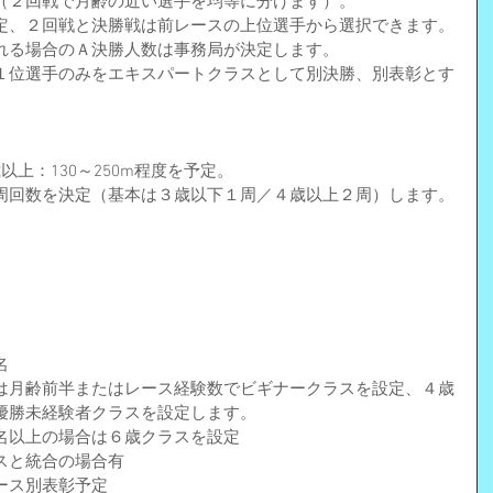
（２回戦で月齢の近い選手を均等に分けます）。
定、２回戦と決勝戦は前レースの上位選手から選択できます。
れる場合のＡ決勝人数は事務局が決定します。
１位選手のみをエキスパートクラスとして別決勝、別表彰とす
以上：130～250m程度を予定。
周回数を決定（基本は３歳以下１周／４歳以上２周）します。
名
は月齢前半またはレース経験数でビギナークラスを設定、４歳
優勝未経験者クラスを設定します。
名以上の場合は６歳クラスを設定
スと統合の場合有
ース別表彰予定