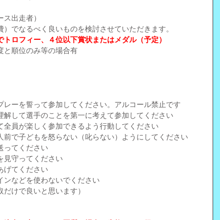
ース出走者）
費）でなるべく良いものを検討させていただきます。
でトロフィー、４位以下賞状またはメダル（予定）
度と順位のみ等の場合有
）
プレーを誓って参加してください。アルコール禁止です
理解して選手のことを第一に考えて参加してください
て全員が楽しく参加できるよう行動してください
人前で子どもを怒らない（叱らない）ようにしてください
送ってください
を見守ってください
あげてください
インなどを使わないでください
取だけで良いと思います）