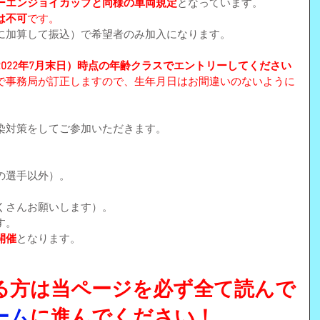
ーエンジョイカップと同様の車両規定
となっています。
は不可
です。
に加算して振込）で希望者のみ加入になります。
022年7月末日）時点の年齢クラスでエントリーしてください
で事務局が訂正しますので、生年月日はお間違いのないように
染対策をしてご参加いただきます。
の選手以外）。
くさんお願いします）。　
す。
開催
となります。
る方は当ページを必ず全て読んで
ーム
に進んでください！