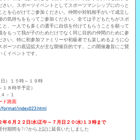
ださい。スポーツイベントとしてスポーツマンシップにのっと
ことを心がけてご参加ください。仲間や対戦相手がいて成立し
謝の気持ちをもってご参加ください。全ては子どもたちがスポ
こと、一人でも多くの選手に自信を付けてもらうことを願って
識をもって我が子のためだけでなく同じ目的の仲間のために参
ださい。特に初参加ファミリーや初級者でも楽しめるように心
スポーツの底辺拡大が主な開催目的です。この開催趣旨にご賛
いくイベントです。
（日）１５時
～１９時
～１８時半予定）
丘４－１
ード路面
k/format/index023.html
２年６月２２日(水)正午～７月日２０(水)１３時まで
受付期間を7/7から上記に延長いたしました