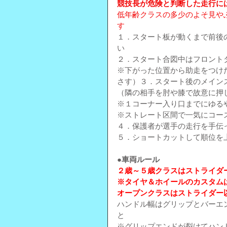
競技長が危険と判断した走行に
低年齢クラスの多少のよそ見や
す
１．スタート板が動くまで前後
い
２．スタート合図中はフロント
※下がった位置から助走をつけ
さす）３．スタート後のメイン
（隣の相手を肘や膝で故意に押
※１コーナー入り口までにゆる
※ストレート区間で一気にコー
４．保護者が選手の走行を手伝
５．ショートカットして順位を
●車両ルール
２歳～５歳クラスはストライダ
※タイヤ＆ホイールのカスタム
オープンクラスはストライダー
ハンドル幅はグリップとバーエン
と