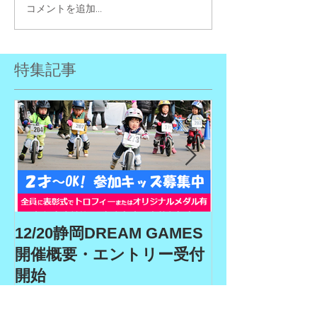
コメントを追加…
特集記事
12/20静岡DREAM GAMES
9/19、9/22
開催概要・エントリー受付
ム、9/27埼玉
開始
GAMES開催
リー受付期間