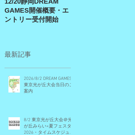
12/20静岡DREAM
9/19、9/22埼玉スタ
GAMES開催概要・エ
アム、9/27埼玉川越
ントリー受付開始
DREAM GAMES開催
概要・エントリー受
付期間
最新記事
2026/8/2 DREAM GAMES
東京光が丘大会当日のご
案内
8/2 東京光が丘大会＠光
が丘みらい×夏フェスタ
2026・タイムスケジュー