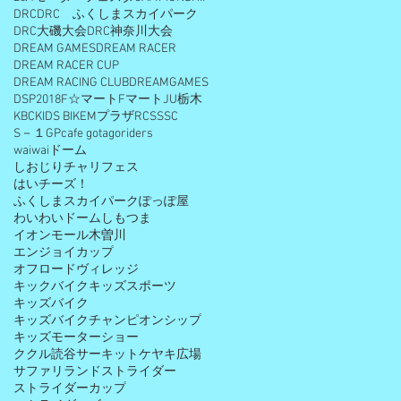
DRC
DRC ふくしまスカイパーク
DRC大磯大会
DRC神奈川大会
DREAM GAMES
DREAM RACER
DREAM RACER CUP
DREAM RACING CLUB
DREAMGAMES
DSP2018
F☆マート
Fマート
JU栃木
KBC
KIDS BIKE
Mプラザ
RCS
SSC
S－１GP
cafe gota
goriders
waiwaiドーム
しおじりチャリフェス
はいチーズ！
ふくしまスカイパーク
ぽっぽ屋
わいわいドームしもつま
イオンモール木曽川
エンジョイカップ
オフロードヴィレッジ
キックバイク
キッズスポーツ
キッズバイク
キッズバイクチャンピオンシップ
キッズモーターショー
ククル読谷サーキット
ケヤキ広場
サファリランド
ストライダー
ストライダーカップ