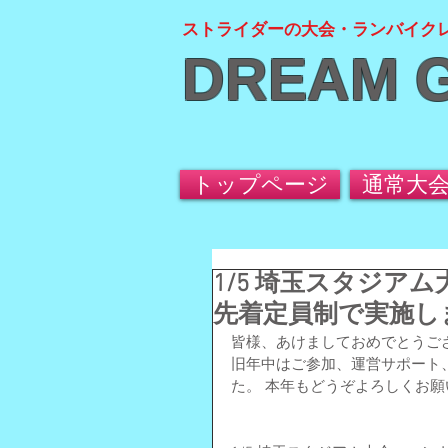
ストライダーの大会・ランバイク
DREAM 
トップページ
通常大
1/5 埼玉スタジア
先着定員制で実施し
皆様、あけましておめでとうご
旧年中はご参加、運営サポート、
た。 本年もどうぞよろしくお