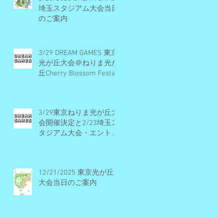
埼玉スタジアム大会当日
のご案内
3/29 DREAM GAMES 東京
光が丘大会＠ねりま光が
丘Cherry Blossom Festa
2026 開催概要とエント
リー受付期間
3/29東京ねりま光が丘大
会開催決定と2/23埼玉ス
タジアム大会・エントリ
ー受付早期締切予定のお
知らせ
12/21/2025 東京光が丘
大会当日のご案内