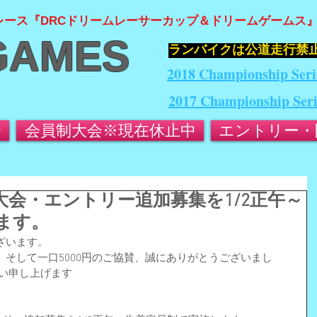
レース『DRCドリームレーサーカップ＆ドリームゲームス
GAMES
​ランバイクは公道走行禁
2018 Championship Seri
2017 Championship Ser
会
会員制大会※現在休止中
エントリー・
ム大会・エントリー追加募集を1/2正午～
ます。
ざいます。
そして一口5000円のご協賛、誠にありがとうございまし
願い申し上げます