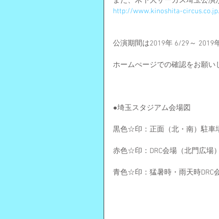
また、木下大サーカス埼玉公演
http://www.kinoshita-circus.co.jp
公演期間は2019年 6/29～ 20
ホームぺージでの確認をお願い
●埼玉スタジアム会場図
黒色☆印：正面（北・南）駐車
赤色☆印：DRC会場（北門広場
青色☆印：猛暑時・雨天時DRC