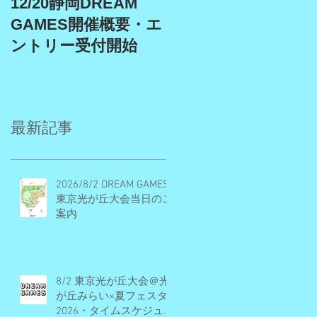
12/20静岡DREAM
9/19、9/22埼玉スタ
GAMES開催概要・エ
アム、9/27埼玉川越
ントリー受付開始
DREAM GAMES開催
概要・エントリー受
付期間
最新記事
2026/8/2 DREAM GAMES
東京光が丘大会当日のご
案内
8/2 東京光が丘大会＠光
が丘みらい×夏フェスタ
2026・タイムスケジュー