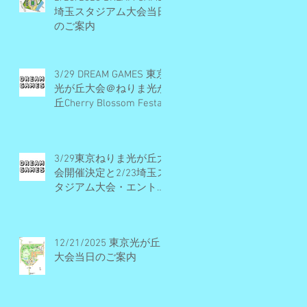
埼玉スタジアム大会当日
のご案内
3/29 DREAM GAMES 東京
光が丘大会＠ねりま光が
丘Cherry Blossom Festa
2026 開催概要とエント
リー受付期間
3/29東京ねりま光が丘大
会開催決定と2/23埼玉ス
タジアム大会・エントリ
ー受付早期締切予定のお
知らせ
12/21/2025 東京光が丘
大会当日のご案内