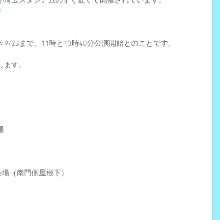
が埼玉スタジアムのすぐ近くで開催されています。
/
19年 9/23まで、11時と13時40分公演開始とのことです。
します。
場
）
会場（南門側屋根下）