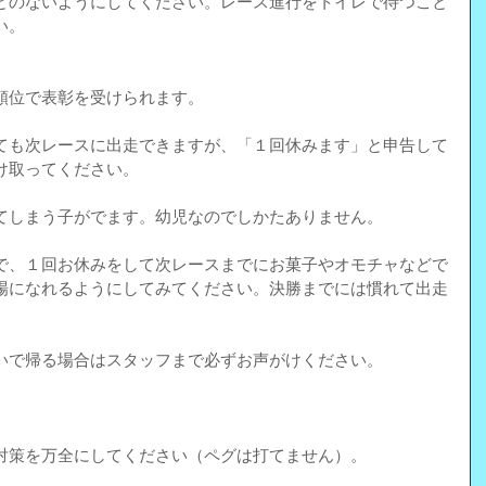
とのないようにしてください。レース進行をトイレで待つこと
い。
順位で表彰を受けられます。
ても次レースに出走できますが、「１回休みます」と申告して
け取ってください。
てしまう子がでます。幼児なのでしかたありません。
で、１回お休みをして次レースまでにお菓子やオモチャなどで
場になれるようにしてみてください。決勝までには慣れて出走
。
いで帰る場合はスタッフまで必ずお声がけください。
対策を万全にしてください（ペグは打てません）。