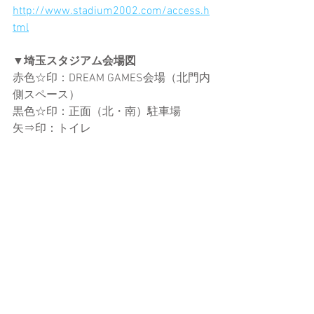
http://www.stadium2002.com/access.h
tml
▼埼玉スタジアム会場図
赤色☆印：DREAM GAMES会場（北門内
側スペース）
黒色☆印：正面（北・南）駐車場
矢⇒印：トイレ