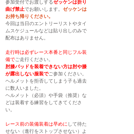
参加受付でお渡しする
ゼッケンは折り
曲げ禁止
でお願いします。
ゼッケンは
お持ち帰りください。
今回は当日のエントリーリストやタイ
ムスケジュールなどは貼り出しのみで
配布はありません。
走行時は必ずレース本番と同じフル装
備で
ご走行ください。
肘膝パッドを装着できない方は肘や膝
が露出しない服装で
ご参加ください。
ヘルメットを拒否してしまう子も過去
に数人いました。
ヘルメット（必須）や手袋（推奨）な
どは装着する練習をしてきてくださ
い。
レース前の装備装着は早めに
して待た
せない（進行をストップさせない）よ