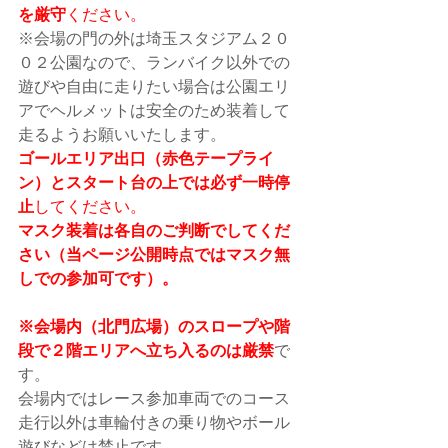
を厳守
ください。
※会場の門の外は埼玉スタジアム２０
０２公園なので、ランバイク以外での
遊びや自由に走りたい場合は公園エリ
アでヘルメットは安全のため装着して
走るようお願いいたします。
ゴールエリア出口（赤色テープライ
ン）とスタート台の上では必ず一時停
止
してください。
マスク装着は各自のご判断でしてくだ
さい（当ページ公開時点ではマスク無
しでの参加可です）。
※会場内（北門広場）のスロープや階
段で２階エリアへ立ち入るのは厳禁
で
す。
会場内ではレース参加車両でのコース
走行以外は車輪付きの乗り物やボール