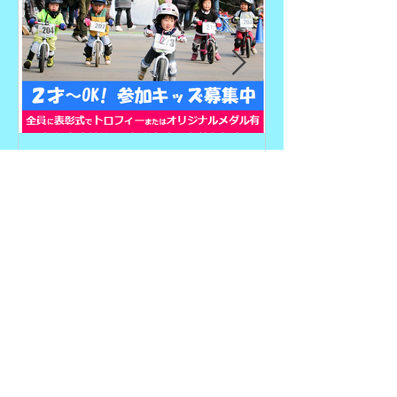
12/20静岡DREAM GAMES
9/19、9/22
開催概要・エントリー受付
ム、9/27埼玉
開始
GAMES開催
リー受付期間
最新記事
2026/8/2 DREAM GAMES 東京光が
丘大会当日のご案内