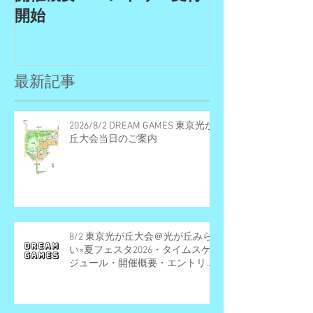
開始
GAMES開催
リー受付期間
最新記事
2026/8/2 DREAM GAMES 東京光が
丘大会当日のご案内
8/2 東京光が丘大会＠光が丘みら
い×夏フェスタ2026・タイムスケ
ジュール・開催概要・エントリー
受付終了