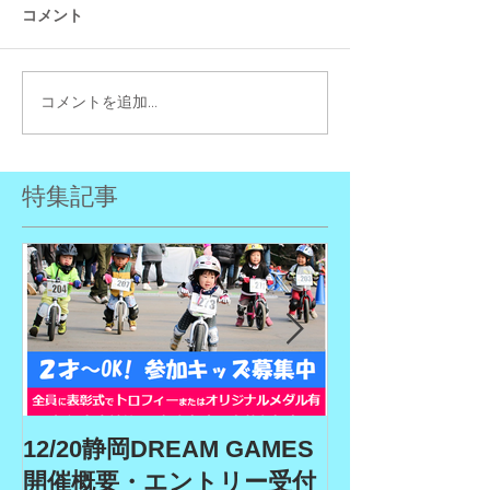
コメント
コメントを追加…
特集記事
12/20静岡DREAM GAMES
9/19、9/22
開催概要・エントリー受付
ム、9/27埼玉