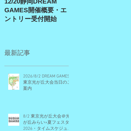
12/20静岡DREAM
9/19、9/22埼玉スタ
GAMES開催概要・エ
アム、9/27埼玉川越
ントリー受付開始
DREAM GAMES開催
概要・エントリー受
付期間
最新記事
2026/8/2 DREAM GAMES
東京光が丘大会当日のご
案内
8/2 東京光が丘大会＠光
が丘みらい×夏フェスタ
2026・タイムスケジュー