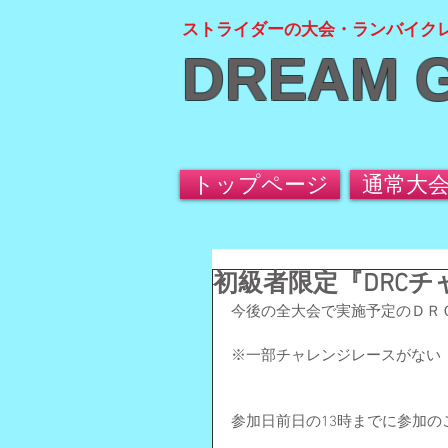
ストライダーの大会・ランバイク
DREAM 
トップページ
通常大
初級者限定『DRC
今後の全大会で実施予定のＤＲ
※一部チャレンジレースがない
参加日前日の13時までに参加