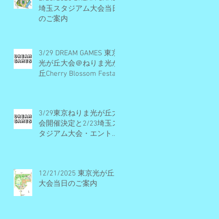
埼玉スタジアム大会当日
のご案内
3/29 DREAM GAMES 東京
光が丘大会＠ねりま光が
丘Cherry Blossom Festa
2026 開催概要とエント
リー受付期間
3/29東京ねりま光が丘大
会開催決定と2/23埼玉ス
タジアム大会・エントリ
ー受付早期締切予定のお
知らせ
12/21/2025 東京光が丘
大会当日のご案内